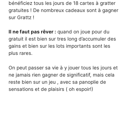
bénéficiez tous les jours de 18 cartes à gratter
gratuites ! De nombreux cadeaux sont à gagner
sur Grattz !
Il ne faut pas rêver :
quand on joue pour du
gratuit il est bien sur tres long d’accumuler des
gains et bien sur les lots importants sont les
plus rares.
On peut passer sa vie à y jouer tous les jours et
ne jamais rien gagner de significatif, mais cela
reste bien sur un jeu , avec sa panoplie de
sensations et de plaisirs ( oh espoir!)