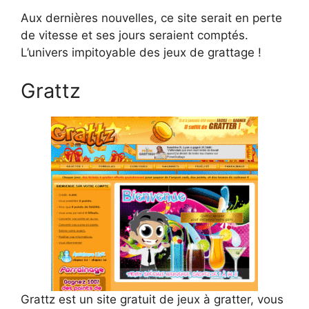
Aux dernières nouvelles, ce site serait en perte
de vitesse et ses jours seraient comptés.
L’univers impitoyable des jeux de grattage !
Grattz
Grattz est un site gratuit de jeux à gratter, vous