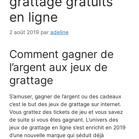
grattage gratuits
en ligne
2 août 2019
par
adeline
Comment gagner de
l’argent aux jeux de
grattage
S’amuser, gagner de l’argent ou des cadeaux
c’est le but des jeux de grattage sur internet.
Vous grattez des tickets de jeu et vous savez
de suite si vous êtes gagnant. L’univers des
jeux de grattage en ligne s’est enrichit en 2019
d’une nouvelle marque qui séduit déjà