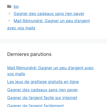
Catégories
bp
Gagner des cadeaux sans rien payer
Mail Rémunéré: Gagner un peu d’argent
avec vos mails
Dernieres parutions
Mail Rémunéré: Gagner un peu d’argent avec
vos mails
Les jeux de grattage gratuits en ligne
Gagner des cadeaux sans rien payer
Gagner de l’argent facile sur internet
Gagner de l’argent facilement